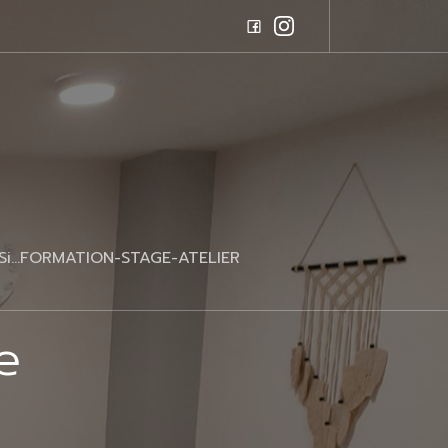
 Si…FORMATION-STAGE-ATELIER
e