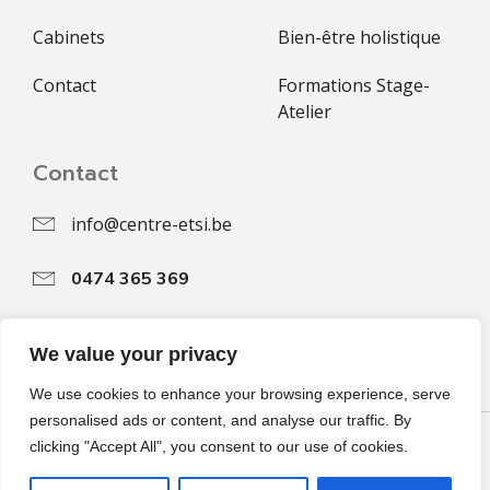
Cabinets
Bien-être holistique
Contact
Formations Stage-
Atelier
Contact
info@centre-etsi.be
0474 365 369
Rue Neuve 4, 1430 Rebecq
We value your privacy
www.centre-etsi.be
We use cookies to enhance your browsing experience, serve
personalised ads or content, and analyse our traffic. By
Kubio
© 2026 Centre Et Si…. Created for free using WordPress and
clicking "Accept All", you consent to our use of cookies.